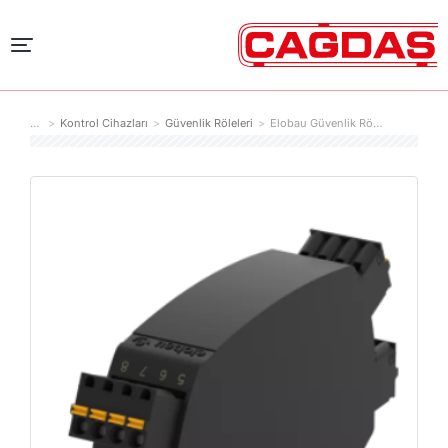
Kontrol Cihazları
Güvenlik Röleleri
Elobau Güvenlik Rö…
You are here: