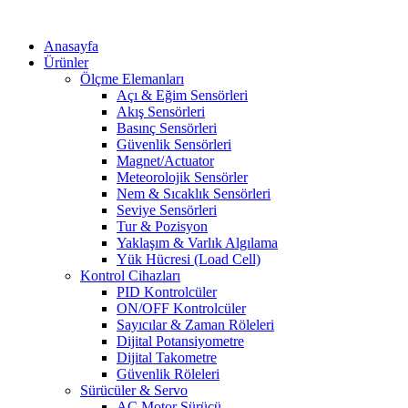
Skip
to
Anasayfa
content
Ürünler
Ölçme Elemanları
Açı & Eğim Sensörleri
Akış Sensörleri
Basınç Sensörleri
Güvenlik Sensörleri
Magnet/Actuator
Meteorolojik Sensörler
Nem & Sıcaklık Sensörleri
Seviye Sensörleri
Tur & Pozisyon
Yaklaşım & Varlık Algılama
Yük Hücresi (Load Cell)
Kontrol Cihazları
PID Kontrolcüler
ON/OFF Kontrolcüler
Sayıcılar & Zaman Röleleri
Dijital Potansiyometre
Dijital Takometre
Güvenlik Röleleri
Sürücüler & Servo
AC Motor Sürücü