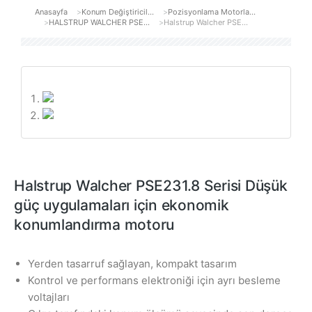
Anasayfa
Konum Değiştiricil…
Pozisyonlama Motorla…
You are here:
HALSTRUP WALCHER PSE…
Halstrup Walcher PSE…
Halstrup Walcher PSE231.8 Serisi Düşük
güç uygulamaları için ekonomik
konumlandırma motoru
Yerden tasarruf sağlayan, kompakt tasarım
Kontrol ve performans elektroniği için ayrı besleme
voltajları